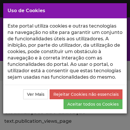
Saltar
para
MENU
Uso de Cookies
o
Conteúdo
Principal
Este portal utiliza cookies e outras tecnologias
na navegação no site para garantir um conjunto
de funcionalidades úteis aos utilizadores. A
inibição, por parte do utilizador, da utilização de
A excelência da investigação e ciência no Iscte
cookies, pode constituir um obstáculo à
navegação e à correta interação com as
funcionalidades do portal. Ao usar o portal, o
Search Button
utilizador está a consentir que estas tecnologias
sejam usadas nas funcionalidades do mesmo.
Ciência_Iscte
Publicações
Descrição Detalhada da
Ver Mais
Rejeitar Cookies não essenciais
Publicação
Visualizações
Aceitar todos os Cookies
Visualizações da Publicação
text.publication_views_page