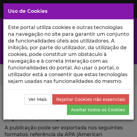
Saltar
para
MENU
Uso de Cookies
o
Conteúdo
Principal
Este portal utiliza cookies e outras tecnologias
na navegação no site para garantir um conjunto
de funcionalidades úteis aos utilizadores. A
inibição, por parte do utilizador, da utilização de
A excelência da investigação e ciência no Iscte
cookies, pode constituir um obstáculo à
navegação e à correta interação com as
funcionalidades do portal. Ao usar o portal, o
Search Button
utilizador está a consentir que estas tecnologias
sejam usadas nas funcionalidades do mesmo.
Ciência_Iscte
Publicações
Descrição Detalhada da
Ver Mais
Rejeitar Cookies não essenciais
Publicação
Exportar
Aceitar todos os Cookies
Exportar Publicação
A publicação pode ser exportada nos seguintes
formatos: referência da APA (American