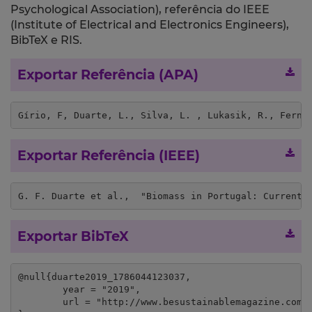
Psychological Association), referência do IEEE
(Institute of Electrical and Electronics Engineers),
BibTeX e RIS.
Exportar Referência (APA)
Gírio, F, Duarte, L., Silva, L. , Lukasik, R., Ferna
Exportar Referência (IEEE)
G. F. Duarte et al.,  "Biomass in Portugal: Current 
Exportar BibTeX
@null{duarte2019_1786044123037,

	year = "2019",

	url = "http://www.besustainablemagazine.com/cms2/biomass-in-portugal-read-the-new-issue-of-be-sustainable-magazine/"
