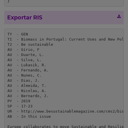
}
Exportar RIS
TY  - GEN

TI  - Biomass in Portugal: Current Uses and New Polic
T2  - Be sustainable

AU  - Gírio, F

AU  - Duarte, L.

AU  - Silva, L. 

AU  - Lukasik, R.

AU  - Fernando, A.

AU  - Nunes, C.

AU  - Dias, J.

AU  - Almeida, T.

AU  - Nicolau, A.

AU  - Bernardo, J.

PY  - 2019

SP  - 17-23

UR  - http://www.besustainablemagazine.com/cms2/bioma
AB  - In this issue

Europe collaborates to move Sustainable and Resilient