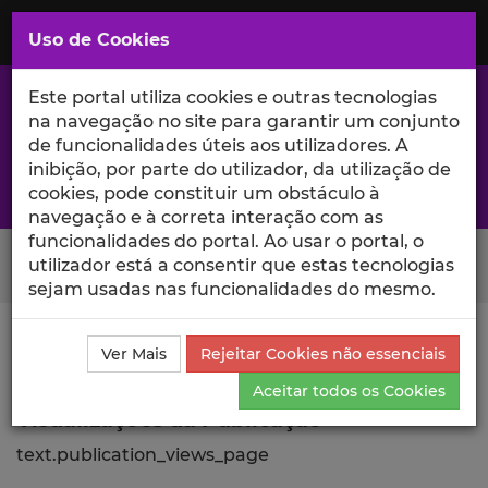
Saltar
para
MENU
Uso de Cookies
o
Conteúdo
Principal
Este portal utiliza cookies e outras tecnologias
na navegação no site para garantir um conjunto
de funcionalidades úteis aos utilizadores. A
inibição, por parte do utilizador, da utilização de
A excelência da investigação e ciência no Iscte
cookies, pode constituir um obstáculo à
navegação e à correta interação com as
funcionalidades do portal. Ao usar o portal, o
Search Button
utilizador está a consentir que estas tecnologias
sejam usadas nas funcionalidades do mesmo.
Ciência_Iscte
Publicações
Descrição Detalhada da
Ver Mais
Rejeitar Cookies não essenciais
Publicação
Visualizações
Aceitar todos os Cookies
Visualizações da Publicação
text.publication_views_page