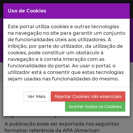
Saltar
para
MENU
Uso de Cookies
o
Conteúdo
Principal
Este portal utiliza cookies e outras tecnologias
na navegação no site para garantir um conjunto
de funcionalidades úteis aos utilizadores. A
inibição, por parte do utilizador, da utilização de
A excelência da investigação e ciência no Iscte
cookies, pode constituir um obstáculo à
navegação e à correta interação com as
funcionalidades do portal. Ao usar o portal, o
Search Button
utilizador está a consentir que estas tecnologias
sejam usadas nas funcionalidades do mesmo.
Ciência_Iscte
Publicações
Descrição Detalhada da
Ver Mais
Rejeitar Cookies não essenciais
Publicação
Exportar
Aceitar todos os Cookies
Exportar Publicação
A publicação pode ser exportada nos seguintes
formatos: referência da APA (American