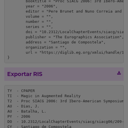
	booktitle = "Proc SIACG 2006: 3rd Ibero-American Symposium in Computer Graphics ((14º Encontro Português de Computação Gráfica e XV1 Congreso Espanhol de Informatica Grafica, CEIG)",

	year = "2006",

	editor = "Pere Brunet and Nuno Correia and Gladimir Baranoski",

	volume = "",

	number = "",

	series = "",

	doi = "10.2312/LocalChapterEvents/siacg/siacg06/209-216",

	publisher = "The Eurographics Association",

	address = "Santiago de Compostela",

	organization = "",

	url = "https://diglib.eg.org/xmlui/handle/10.2312/LocalChapterEvents.siacg.siacg06.209-216"

}
Exportar RIS
TY  - CPAPER

TI  - Magic in Augmented Reality

T2  - Proc SIACG 2006: 3rd Ibero-American Symposium i
AU  - Dias, J.

AU  - Batalha, L.

PY  - 2006

DO  - 10.2312/LocalChapterEvents/siacg/siacg06/209-21
CY  - Santiago de Compostela
