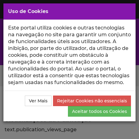
Saltar
para
MENU
Uso de Cookies
o
Conteúdo
Principal
Este portal utiliza cookies e outras tecnologias
na navegação no site para garantir um conjunto
de funcionalidades úteis aos utilizadores. A
inibição, por parte do utilizador, da utilização de
A excelência da investigação e ciência no Iscte
cookies, pode constituir um obstáculo à
navegação e à correta interação com as
funcionalidades do portal. Ao usar o portal, o
Search Button
utilizador está a consentir que estas tecnologias
sejam usadas nas funcionalidades do mesmo.
Ciência_Iscte
Comunicações
Descrição Detalhada
Ver Mais
Rejeitar Cookies não essenciais
da Comunicação
Visualizações
Aceitar todos os Cookies
Visualizações da Publicação
text.publication_views_page