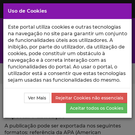
Saltar
para
MENU
Uso de Cookies
o
Conteúdo
Principal
Este portal utiliza cookies e outras tecnologias
na navegação no site para garantir um conjunto
de funcionalidades úteis aos utilizadores. A
inibição, por parte do utilizador, da utilização de
A excelência da investigação e ciência no Iscte
cookies, pode constituir um obstáculo à
navegação e à correta interação com as
funcionalidades do portal. Ao usar o portal, o
Search Button
utilizador está a consentir que estas tecnologias
sejam usadas nas funcionalidades do mesmo.
Ciência_Iscte
Publicações
Descrição Detalhada da
Ver Mais
Rejeitar Cookies não essenciais
Publicação
Exportar
Aceitar todos os Cookies
Exportar Publicação
A publicação pode ser exportada nos seguintes
formatos: referência da APA (American