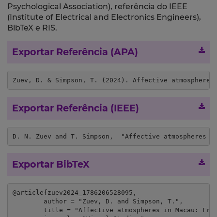
Psychological Association), referência do IEEE
(Institute of Electrical and Electronics Engineers),
BibTeX e RIS.
Exportar Referência (APA)
Zuev, D. & Simpson, T. (2024). Affective atmospheres
Exportar Referência (IEEE)
D. N. Zuev and T. Simpson,  "Affective atmospheres i
Exportar BibTeX
@article{zuev2024_1786206528095,

	author = "Zuev, D. and Simpson, T.",

	title = "Affective atmospheres in Macau: From the sublime to the uncanny",
