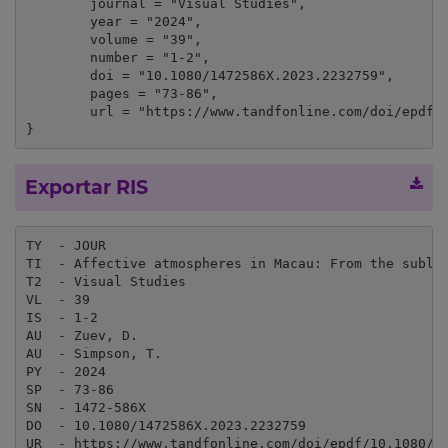
	journal = "Visual Studies",

	year = "2024",

	volume = "39",

	number = "1-2",

	doi = "10.1080/1472586X.2023.2232759",

	pages = "73-86",

	url = "https://www.tandfonline.com/doi/epdf/10.1080/1472586X.2023.2232759?needAccess=true&role=button"

}
Exportar RIS
TY  - JOUR

TI  - Affective atmospheres in Macau: From the sublim
T2  - Visual Studies

VL  - 39

IS  - 1-2

AU  - Zuev, D.

AU  - Simpson, T.

PY  - 2024

SP  - 73-86

SN  - 1472-586X

DO  - 10.1080/1472586X.2023.2232759

UR  - https://www.tandfonline.com/doi/epdf/10.1080/14