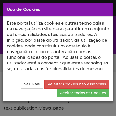
Saltar
para
MENU
Uso de Cookies
o
Conteúdo
Principal
Este portal utiliza cookies e outras tecnologias
na navegação no site para garantir um conjunto
de funcionalidades úteis aos utilizadores. A
inibição, por parte do utilizador, da utilização de
A excelência da investigação e ciência no Iscte
cookies, pode constituir um obstáculo à
navegação e à correta interação com as
funcionalidades do portal. Ao usar o portal, o
Search Button
utilizador está a consentir que estas tecnologias
sejam usadas nas funcionalidades do mesmo.
Ciência_Iscte
Publicações
Descrição Detalhada da
Ver Mais
Rejeitar Cookies não essenciais
Publicação
Visualizações
Aceitar todos os Cookies
Visualizações da Publicação
text.publication_views_page