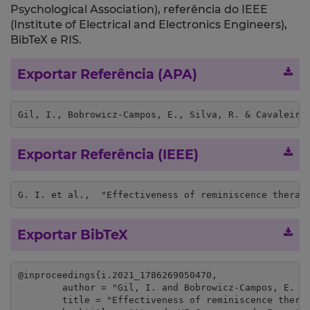
Psychological Association), referência do IEEE
(Institute of Electrical and Electronics Engineers),
BibTeX e RIS.
Exportar Referência (APA)
Gil, I., Bobrowicz-Campos, E., Silva, R. & Cavaleiro
Exportar Referência (IEEE)
G. I. et al.,  "Effectiveness of reminiscence therap
Exportar BibTeX
@inproceedings{i.2021_1786269050470,

	author = "Gil, I. and Bobrowicz-Campos, E. and Silva, R. and Cavaleiro, A.",

	title = "Effectiveness of reminiscence therapy in older people residing in residential structures: a pilot study with a quasi-experimental design",
