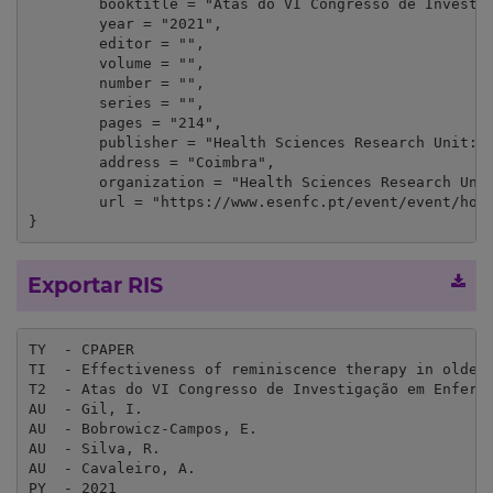
	booktitle = "Atas do VI Congresso de Investigação em Enfermagem Ibero-Americana e de Países de Língua Oficial Portuguesa",

	year = "2021",

	editor = "",

	volume = "",

	number = "",

	series = "",

	pages = "214",

	publisher = "Health Sciences Research Unit: Nursing (UICISA:E) of the Nursing School of Coimbra",

	address = "Coimbra",

	organization = "Health Sciences Research Unit: Nursing (UICISA:E) of the Nursing School of Coimbra",

	url = "https://www.esenfc.pt/event/event/home/index.php?target=home&event=319&defLang=1"

}
Exportar RIS
TY  - CPAPER

TI  - Effectiveness of reminiscence therapy in older 
T2  - Atas do VI Congresso de Investigação em Enferma
AU  - Gil, I.

AU  - Bobrowicz-Campos, E.

AU  - Silva, R.

AU  - Cavaleiro, A.

PY  - 2021
