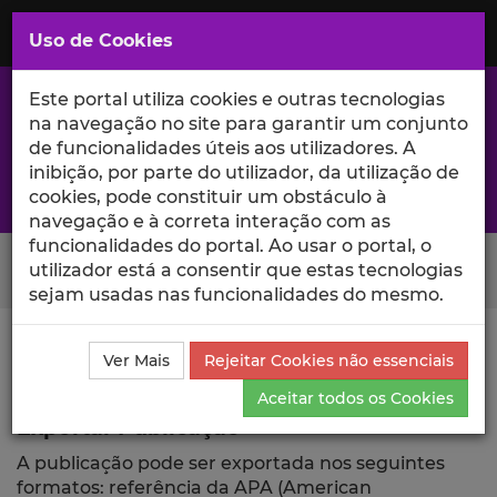
Saltar
para
MENU
Uso de Cookies
o
Conteúdo
Principal
Este portal utiliza cookies e outras tecnologias
na navegação no site para garantir um conjunto
de funcionalidades úteis aos utilizadores. A
inibição, por parte do utilizador, da utilização de
A excelência da investigação e ciência no Iscte
cookies, pode constituir um obstáculo à
navegação e à correta interação com as
funcionalidades do portal. Ao usar o portal, o
Search Button
utilizador está a consentir que estas tecnologias
sejam usadas nas funcionalidades do mesmo.
Ciência_Iscte
Publicações
Descrição Detalhada da
Ver Mais
Rejeitar Cookies não essenciais
Publicação
Exportar
Aceitar todos os Cookies
Exportar Publicação
A publicação pode ser exportada nos seguintes
formatos: referência da APA (American