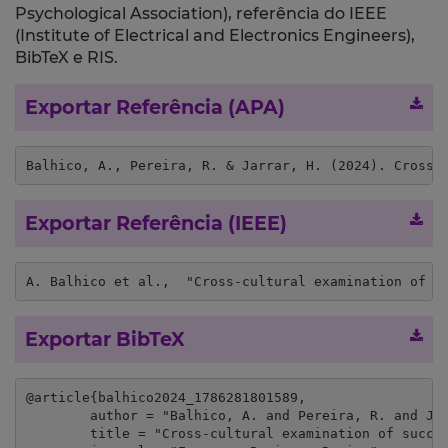
Psychological Association), referência do IEEE
(Institute of Electrical and Electronics Engineers),
BibTeX e RIS.
Exportar Referência (APA)
Balhico, A., Pereira, R. & Jarrar, H. (2024). Cross-
Exportar Referência (IEEE)
A. Balhico et al.,  "Cross-cultural examination of s
Exportar BibTeX
@article{balhico2024_1786281801589,

	author = "Balhico, A. and Pereira, R. and Jarrar, H.",

	title = "Cross-cultural examination of successful entrepreneurial small and medium-sized enterprises",
