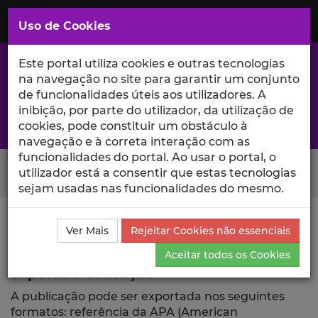
Saltar
para
MENU
Uso de Cookies
o
Conteúdo
Principal
Este portal utiliza cookies e outras tecnologias
na navegação no site para garantir um conjunto
de funcionalidades úteis aos utilizadores. A
inibição, por parte do utilizador, da utilização de
A excelência da investigação e ciência no Iscte
cookies, pode constituir um obstáculo à
navegação e à correta interação com as
funcionalidades do portal. Ao usar o portal, o
Search Button
utilizador está a consentir que estas tecnologias
sejam usadas nas funcionalidades do mesmo.
Ciência_Iscte
Publicações
Descrição Detalhada da
Ver Mais
Rejeitar Cookies não essenciais
Publicação
Exportar
Aceitar todos os Cookies
Exportar Publicação
A publicação pode ser exportada nos seguintes
formatos: referência da APA (American