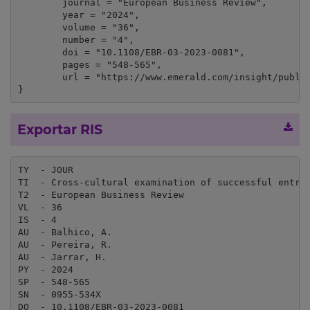
	journal = "European Business Review",

	year = "2024",

	volume = "36",

	number = "4",

	doi = "10.1108/EBR-03-2023-0081",

	pages = "548-565",

	url = "https://www.emerald.com/insight/publication/issn/0955-534X"

}
Exportar RIS
TY  - JOUR

TI  - Cross-cultural examination of successful entrep
T2  - European Business Review

VL  - 36

IS  - 4

AU  - Balhico, A.

AU  - Pereira, R.

AU  - Jarrar, H.

PY  - 2024

SP  - 548-565

SN  - 0955-534X

DO  - 10.1108/EBR-03-2023-0081
