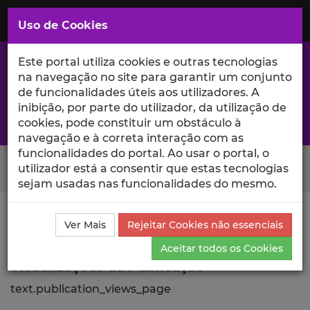
Saltar
para
MENU
Uso de Cookies
o
Conteúdo
Principal
Este portal utiliza cookies e outras tecnologias
na navegação no site para garantir um conjunto
de funcionalidades úteis aos utilizadores. A
inibição, por parte do utilizador, da utilização de
A excelência da investigação e ciência no Iscte
cookies, pode constituir um obstáculo à
navegação e à correta interação com as
funcionalidades do portal. Ao usar o portal, o
Search Button
utilizador está a consentir que estas tecnologias
sejam usadas nas funcionalidades do mesmo.
Ciência_Iscte
Publicações
Descrição Detalhada da
Ver Mais
Rejeitar Cookies não essenciais
Publicação
Visualizações
Aceitar todos os Cookies
Visualizações da Publicação
text.publication_views_page