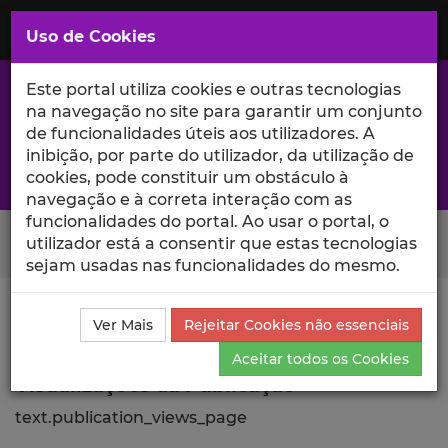
Saltar
para
MENU
Uso de Cookies
o
Conteúdo
Principal
Este portal utiliza cookies e outras tecnologias
na navegação no site para garantir um conjunto
de funcionalidades úteis aos utilizadores. A
inibição, por parte do utilizador, da utilização de
A excelência da investigação e ciência no Iscte
cookies, pode constituir um obstáculo à
navegação e à correta interação com as
funcionalidades do portal. Ao usar o portal, o
Search Button
utilizador está a consentir que estas tecnologias
sejam usadas nas funcionalidades do mesmo.
Ciência_Iscte
Publicações
Descrição Detalhada da
Ver Mais
Rejeitar Cookies não essenciais
Publicação
Visualizações
Aceitar todos os Cookies
Visualizações da Publicação
text.publication_views_page