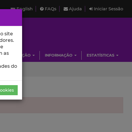
English
FAQs
Ajuda
Iniciar Sessão
o site
dores.
de
m as
INVESTIGAÇÃO
INFORMAÇÃO
ESTATÍSTICAS
ades do
Cookies