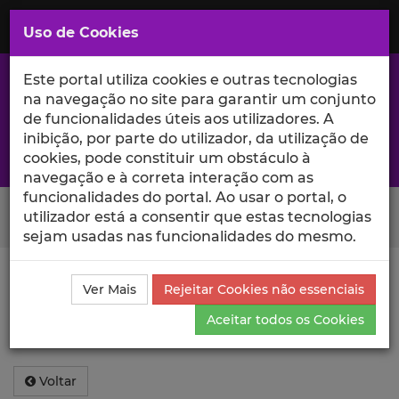
Saltar
para
MENU
Uso de Cookies
o
Conteúdo
Principal
Este portal utiliza cookies e outras tecnologias
na navegação no site para garantir um conjunto
de funcionalidades úteis aos utilizadores. A
inibição, por parte do utilizador, da utilização de
A excelência da investigação e ciência no Iscte
cookies, pode constituir um obstáculo à
navegação e à correta interação com as
funcionalidades do portal. Ao usar o portal, o
Search Button
utilizador está a consentir que estas tecnologias
sejam usadas nas funcionalidades do mesmo.
Acesso Negado
Ver Mais
Rejeitar Cookies não essenciais
Aceitar todos os Cookies
Não tem permissões para ver o ficheiro.
Voltar