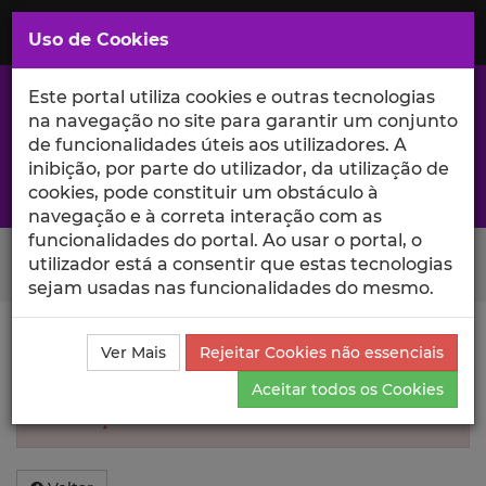
Saltar
para
MENU
Uso de Cookies
o
Conteúdo
Principal
Este portal utiliza cookies e outras tecnologias
na navegação no site para garantir um conjunto
de funcionalidades úteis aos utilizadores. A
inibição, por parte do utilizador, da utilização de
A excelência da investigação e ciência no Iscte
cookies, pode constituir um obstáculo à
navegação e à correta interação com as
funcionalidades do portal. Ao usar o portal, o
Search Button
utilizador está a consentir que estas tecnologias
sejam usadas nas funcionalidades do mesmo.
Informação inválida
Ver Mais
Rejeitar Cookies não essenciais
Aceitar todos os Cookies
Não foi encontrada informação sobre essa
Publicação.