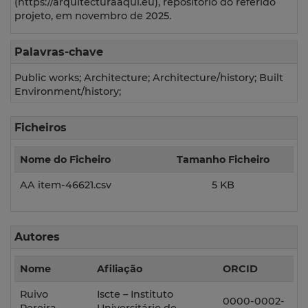
(https://arquitecturaaqui.eu), repositório do referido
projeto, em novembro de 2025.
Palavras-chave
Public works; Architecture; Architecture/history; Built
Environment/history;
Ficheiros
Nome do Ficheiro
Tamanho Ficheiro
AA item-46621.csv
5 KB
Autores
Nome
Afiliação
ORCID
Ruivo
Iscte – Instituto
0000-0002-