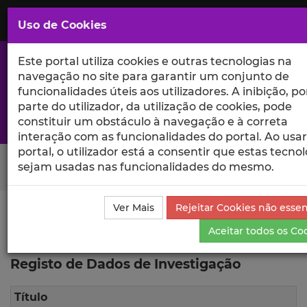
Saltar
para
MENU
Uso de Cookies
o
Conteúdo
Principal
Este portal utiliza cookies e outras tecnologias na
navegação no site para garantir um conjunto de
funcionalidades úteis aos utilizadores. A inibição, po
parte do utilizador, da utilização de cookies, pode
A excelência da investigação e ciência no Iscte
constituir um obstáculo à navegação e à correta
interação com as funcionalidades do portal. Ao usar
portal, o utilizador está a consentir que estas tecno
Search Button
sejam usadas nas funcionalidades do mesmo.
Ver Mais
Rejeitar Cookies não essen
Ciência_Iscte
Dados de Investigação
Registo de
Aceitar todos os Co
Dados de Investigação
Registo de Dados de Investigação
Título