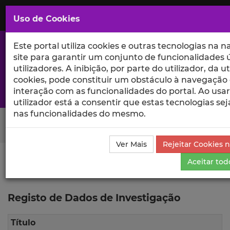
Saltar
para
MENU
Uso de Cookies
o
Conteúdo
Principal
Este portal utiliza cookies e outras tecnologias na 
site para garantir um conjunto de funcionalidades ú
utilizadores. A inibição, por parte do utilizador, da u
cookies, pode constituir um obstáculo à navegação 
A excelência da investigação e ciência no Iscte
interação com as funcionalidades do portal. Ao usar 
utilizador está a consentir que estas tecnologias s
nas funcionalidades do mesmo.
Search Button
Ver Mais
Rejeitar Cookies n
Aceitar tod
Ciência_Iscte
Dados de Investigação
Registo de
Dados de Investigação
Registo de Dados de Investigação
Título