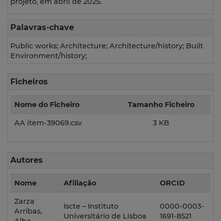
projeto, em abril de 2025.
Palavras-chave
Public works; Architecture; Architecture/history; Built
Environment/history;
Ficheiros
Nome do Ficheiro
Tamanho Ficheiro
AA item-39069.csv
3 KB
Autores
Nome
Afiliação
ORCID
Zarza
Iscte – Instituto
0000-0003-
Arribas,
Universitário de Lisboa
1691-8521