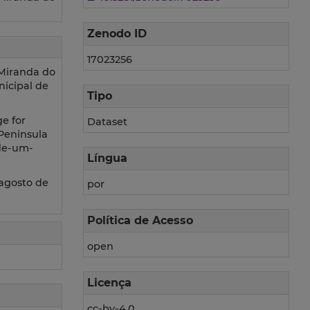
Zenodo ID
17023256
 Miranda do
nicipal de
Tipo
e for
Dataset
Peninsula
-de-um-
Língua
 agosto de
por
Política de Acesso
open
Licença
cc-by-4.0