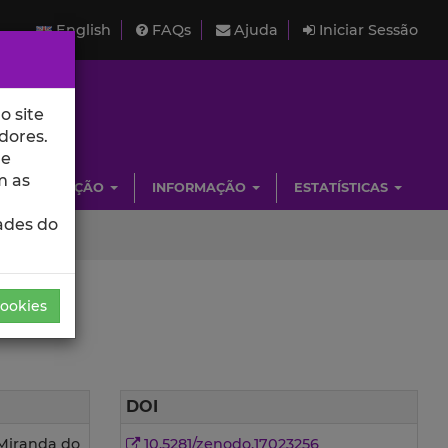
English
FAQs
Ajuda
Iniciar Sessão
o site
dores.
de
m as
INVESTIGAÇÃO
INFORMAÇÃO
ESTATÍSTICAS
ades do
Cookies
DOI
 Miranda do
10.5281/zenodo.17023256