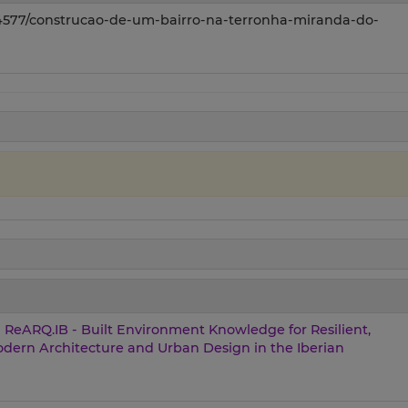
s/4577/construcao-de-um-bairro-na-terronha-miranda-do-
ReARQ.IB - Built Environment Knowledge for Resilient,
ern Architecture and Urban Design in the Iberian