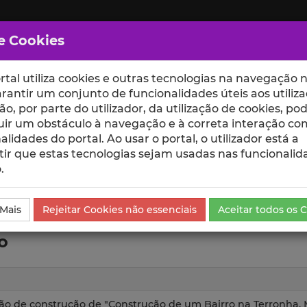
e Cookies
rtal utiliza cookies e outras tecnologias na navegação n
rantir um conjunto de funcionalidades úteis aos utiliza
ção, por parte do utilizador, da utilização de cookies, po
uir um obstáculo à navegação e à correta interação co
scte
ESCOLAS
UNIDADES
alidades do portal. Ao usar o portal, o utilizador está a
ir que estas tecnologias sejam usadas nas funcionalid
.
os de Investigação
 Mais
Rejeitar Cookies não essenciais
Aceitar todos os 
o
ação de construção de "Construção de um Bairro na Terronha,