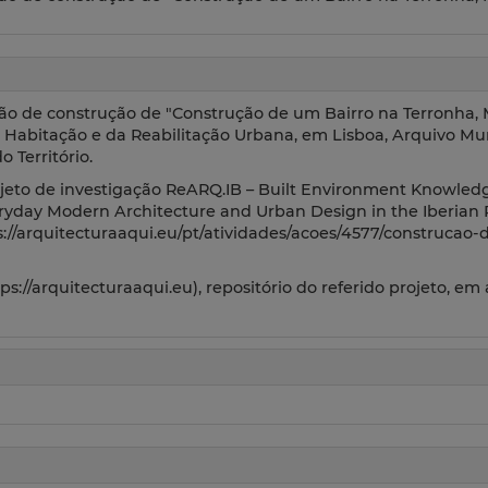
ação de construção de "Construção de um Bairro na Terronha,
da Habitação e da Reabilitação Urbana, em Lisboa, Arquivo Mu
 Território.
jeto de investigação ReARQ.IB – Built Environment Knowledg
ryday Modern Architecture and Urban Design in the Iberian 
s://arquitecturaaqui.eu/pt/atividades/acoes/4577/construcao
://arquitecturaaqui.eu), repositório do referido projeto, em