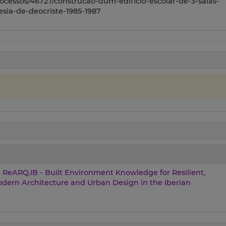
ocessos/46727/construcao-dum-edificio-escolar-de-3-salas-
sia-de-deocriste-1985-1987
ReARQ.IB - Built Environment Knowledge for Resilient,
ern Architecture and Urban Design in the Iberian