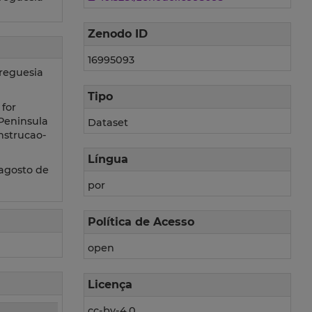
Zenodo ID
16995093
Freguesia
Tipo
for
Peninsula
Dataset
nstrucao-
Língua
 agosto de
por
Política de Acesso
open
Licença
cc-by-4.0