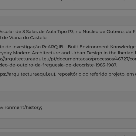
scolar de 3 Salas de Aula Tipo P3, no Núcleo de Outeiro, da 
l de Viana do Castelo.
to de investigação ReARQ.IB – Built Environment Knowledge 
ryday Modern Architecture and Urban Design in the Iberian 
s://arquitecturaaqui.eu/pt/documentacao/processos/46727/co
cleo-de-outeiro-da-freguesia-de-deocriste-1985-1987.
://arquitecturaaqui.eu), repositório do referido projeto, em
Environment/history;