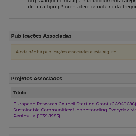
https://arquitecturaaqui.eu/pt/documentacao/pr
de-aula-tipo-p3-no-nucleo-de-outeiro-da-fregue
Publicações Associadas
Ainda não há publicações associadas a este registo
Projetos Associados
Título
European Research Council Starting Grant (GA949686) 
Sustainable Communities: Understanding Everyday Mod
Peninsula (1939-1985)