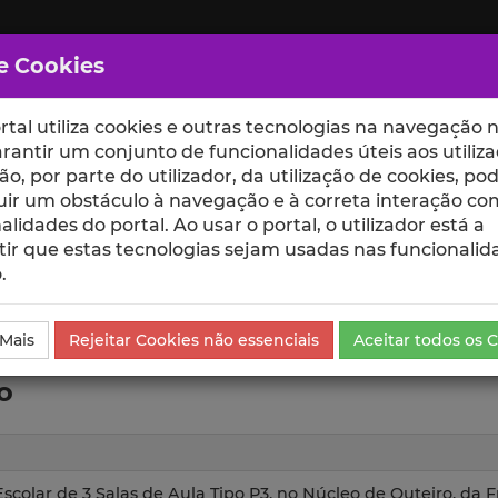
e Cookies
rtal utiliza cookies e outras tecnologias na navegação n
rantir um conjunto de funcionalidades úteis aos utiliza
ção, por parte do utilizador, da utilização de cookies, po
uir um obstáculo à navegação e à correta interação co
scte
ESCOLAS
UNIDADES
alidades do portal. Ao usar o portal, o utilizador está a
ir que estas tecnologias sejam usadas nas funcionalid
.
os de Investigação
 Mais
Rejeitar Cookies não essenciais
Aceitar todos os 
o
scolar de 3 Salas de Aula Tipo P3, no Núcleo de Outeiro, da 