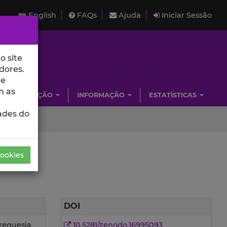
English
FAQs
Ajuda
Iniciar Sessão
o site
dores.
de
m as
INVESTIGAÇÃO
INFORMAÇÃO
ESTATÍSTICAS
ades do
Cookies
DOI
Freguesia
10.5281/zenodo.16995093