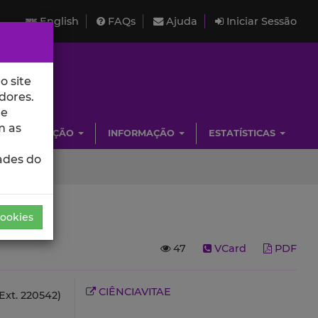
English
FAQs
Ajuda
Iniciar Sessão
o site
dores.
de
m as
INVESTIGAÇÃO
INFORMAÇÃO
ESTATÍSTICAS
ades do
Cookies
47
VCard
PDF
CIÊNCIAVITAE
Ext. 220542)