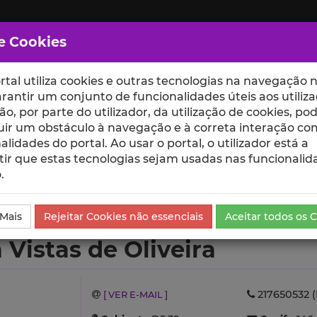
e Cookies
rtal utiliza cookies e outras tecnologias na navegação n
rantir um conjunto de funcionalidades úteis aos utiliza
ção, por parte do utilizador, da utilização de cookies, po
uir um obstáculo à navegação e à correta interação co
scte
ESCOLAS
UNIDADES
alidades do portal. Ao usar o portal, o utilizador está a
ir que estas tecnologias sejam usadas nas funcionalid
.
liveira
Currículo
 Mais
Rejeitar Cookies não essenciais
Aceitar todos os 
 Vistas de Oliveira
217650532 (
[ VER E-MAIL ]