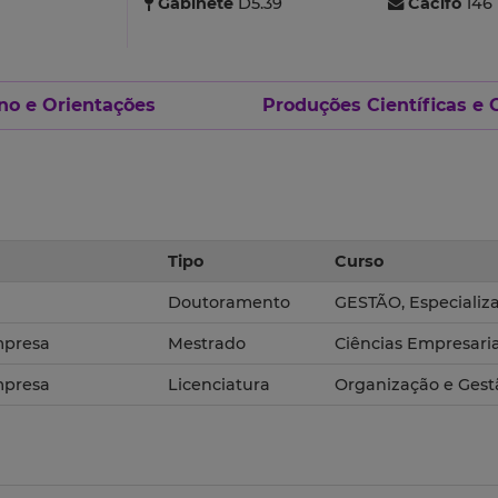
Gabinete
D5.39
Cacifo
146
no e Orientações
Produções Científicas e 
Tipo
Curso
Doutoramento
GESTÃO, Especializ
Empresa
Mestrado
Ciências Empresaria
Empresa
Licenciatura
Organização e Ges