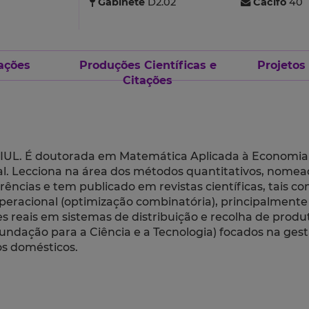
Gabinete
D2.02
Cacifo
40
ações
Produções Científicas e
Projetos
Citações
E-IUL. É doutorada em Matemática Aplicada à Economia 
nal. Lecciona na área dos métodos quantitativos, nom
cias e tem publicado em revistas científicas, tais co
operacional (optimização combinatória), principalment
es reais em sistemas de distribuição e recolha de prod
undação para a Ciência e a Tecnologia) focados na gest
os domésticos.