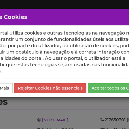
e Cookies
rtal utiliza cookies e outras tecnologias na navegação n
rantir um conjunto de funcionalidades úteis aos utiliza
ção, por parte do utilizador, da utilização de cookies, po
uir um obstáculo à navegação e à correta interação co
scte
ESCOLAS
UNIDADES
alidades do portal. Ao usar o portal, o utilizador está a
ir que estas tecnologias sejam usadas nas funcionalid
.
lo
 Mais
Rejeitar Cookies não essenciais
Aceitar todos os 
es
217650301 (
[ VER E-MAIL ]