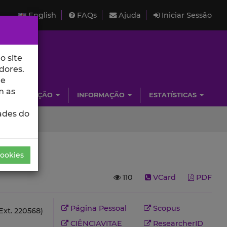
English
FAQs
Ajuda
Iniciar Sessão
o site
dores.
de
m as
INVESTIGAÇÃO
INFORMAÇÃO
ESTATÍSTICAS
ades do
Cookies
110
VCard
PDF
Página Pessoal
Scopus
Ext. 220568)
CIÊNCIAVITAE
ResearcherID