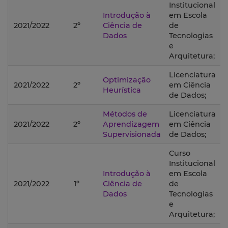
Institucional
Introdução à
em Escola
2021/2022
2º
Ciência de
de
Dados
Tecnologias
e
Arquitetura;
Licenciatura
Optimização
2021/2022
2º
em Ciência
Heurística
de Dados;
Métodos de
Licenciatura
2021/2022
2º
Aprendizagem
em Ciência
Supervisionada
de Dados;
Curso
Institucional
Introdução à
em Escola
2021/2022
1º
Ciência de
de
Dados
Tecnologias
e
Arquitetura;