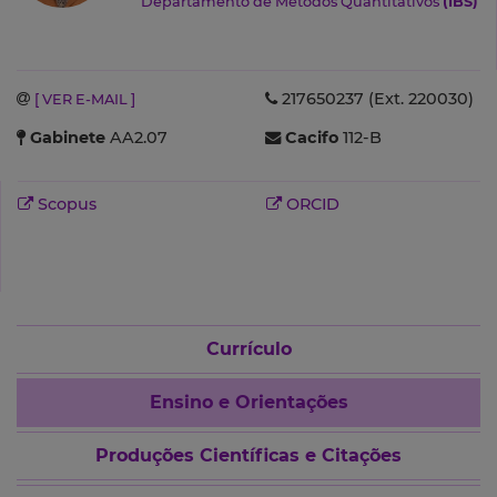
Departamento de Métodos Quantitativos
(IBS)
217650237 (Ext. 220030)
[ VER E-MAIL ]
Gabinete
AA2.07
Cacifo
112-B
Scopus
ORCID
Currículo
Ensino e Orientações
Produções Científicas e Citações