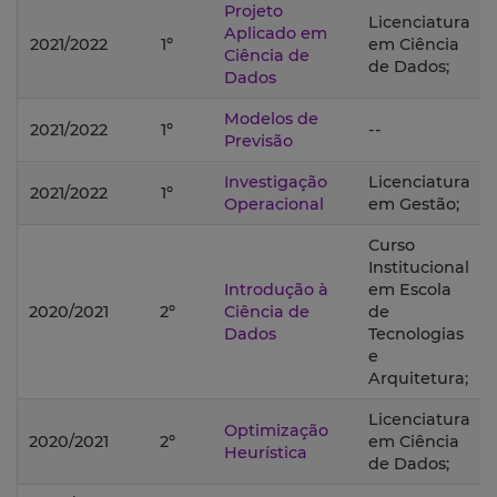
Projeto
Licenciatura
Aplicado em
2021/2022
1º
em Ciência
Ciência de
de Dados;
Dados
Modelos de
2021/2022
1º
--
Previsão
Investigação
Licenciatura
2021/2022
1º
Operacional
em Gestão;
Curso
Institucional
Introdução à
em Escola
2020/2021
2º
Ciência de
de
Dados
Tecnologias
e
Arquitetura;
Licenciatura
Optimização
2020/2021
2º
em Ciência
Heurística
de Dados;