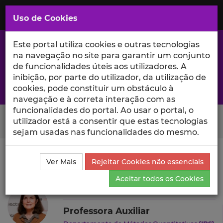
Saltar
para
MENU
Uso de Cookies
o
Conteúdo
Principal
Este portal utiliza cookies e outras tecnologias
na navegação no site para garantir um conjunto
de funcionalidades úteis aos utilizadores. A
inibição, por parte do utilizador, da utilização de
A excelência da investigação e ciência no Iscte
cookies, pode constituir um obstáculo à
navegação e à correta interação com as
funcionalidades do portal. Ao usar o portal, o
Search Button
utilizador está a consentir que estas tecnologias
sejam usadas nas funcionalidades do mesmo.
Ciência_Iscte
Autores
Anabela Ribeiro Dias da Costa
Ver Mais
Rejeitar Cookies não essenciais
Ensino e Orientações
Aceitar todos os Cookies
Anabela Ribeiro Dias da Costa
Professora Auxiliar