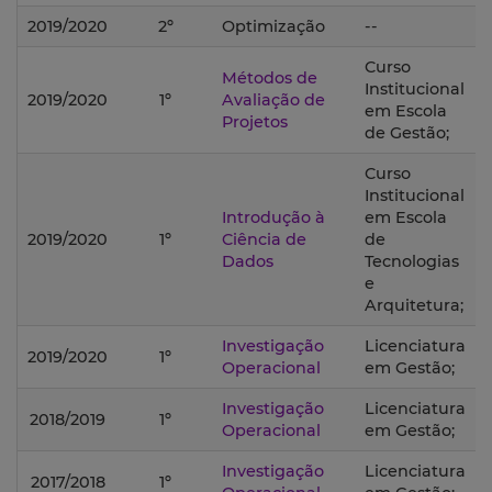
2019/2020
2º
Optimização
--
Curso
Métodos de
Institucional
2019/2020
1º
Avaliação de
em Escola
Projetos
de Gestão;
Curso
Institucional
Introdução à
em Escola
2019/2020
1º
Ciência de
de
Dados
Tecnologias
e
Arquitetura;
Investigação
Licenciatura
2019/2020
1º
Operacional
em Gestão;
Investigação
Licenciatura
2018/2019
1º
Operacional
em Gestão;
Investigação
Licenciatura
2017/2018
1º