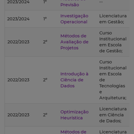
2023/2024
1º
--
Previsão
Investigação
Licenciatura
2023/2024
1º
Operacional
em Gestão;
Curso
Métodos de
Institucional
2022/2023
2º
Avaliação de
em Escola
Projetos
de Gestão;
Curso
Institucional
Introdução à
em Escola
2022/2023
2º
Ciência de
de
Dados
Tecnologias
e
Arquitetura;
Licenciatura
Optimização
2022/2023
2º
em Ciência
Heurística
de Dados;
Métodos de
Licenciatura