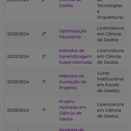
Dados
Tecnologias
e
Arquitetura;
Licenciatura
Optimização
2023/2024
2º
em Ciência
Heurística
de Dados;
Métodos de
Licenciatura
2023/2024
2º
Aprendizagem
em Ciência
Supervisionada
de Dados;
Curso
Métodos de
Institucional
2023/2024
1º
Avaliação de
em Escola
Projetos
de Gestão;
Projeto
Licenciatura
Aplicado em
2023/2024
1º
em Ciência
Ciência de
de Dados;
Dados
Modelos de