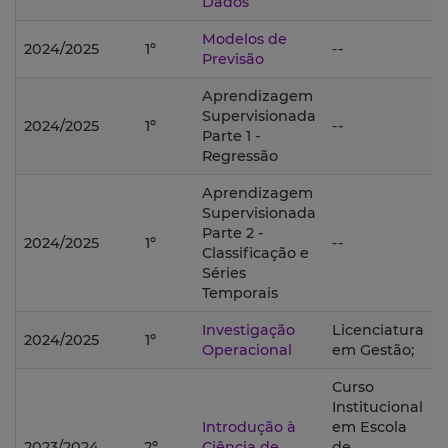
Dados
Modelos de
2024/2025
1º
--
Previsão
Aprendizagem
Supervisionada
2024/2025
1º
--
Parte 1 -
Regressão
Aprendizagem
Supervisionada
Parte 2 -
2024/2025
1º
--
Classificação e
Séries
Temporais
Investigação
Licenciatura
2024/2025
1º
Operacional
em Gestão;
Curso
Institucional
Introdução à
em Escola
2023/2024
2º
Ciência de
de