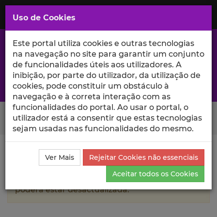
Saltar
para
MENU
Uso de Cookies
o
Conteúdo
Principal
Este portal utiliza cookies e outras tecnologias
na navegação no site para garantir um conjunto
de funcionalidades úteis aos utilizadores. A
inibição, por parte do utilizador, da utilização de
A excelência da investigação e ciência no Iscte
cookies, pode constituir um obstáculo à
navegação e à correta interação com as
funcionalidades do portal. Ao usar o portal, o
Search Button
utilizador está a consentir que estas tecnologias
sejam usadas nas funcionalidades do mesmo.
Ciência_Iscte
Autores
Fábio Cruz
Currículo
Ver Mais
Rejeitar Cookies não essenciais
Aceitar todos os Cookies
A informação contida neste perfil público
poderá estar desactualizada.