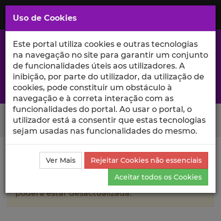
Saltar
para
MENU
Uso de Cookies
o
Conteúdo
Principal
Este portal utiliza cookies e outras tecnologias
na navegação no site para garantir um conjunto
de funcionalidades úteis aos utilizadores. A
inibição, por parte do utilizador, da utilização de
A excelência da investigação e ciência no Iscte
cookies, pode constituir um obstáculo à
navegação e à correta interação com as
funcionalidades do portal. Ao usar o portal, o
Search Button
utilizador está a consentir que estas tecnologias
sejam usadas nas funcionalidades do mesmo.
Ciência_Iscte
Autores
Roba Elbawab
Currículo
Ver Mais
Rejeitar Cookies não essenciais
Aceitar todos os Cookies
A informação contida neste perfil público
poderá estar desactualizada.