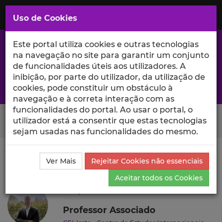
Saltar
para
MENU
Uso de Cookies
o
Conteúdo
Principal
Este portal utiliza cookies e outras tecnologias
na navegação no site para garantir um conjunto
de funcionalidades úteis aos utilizadores. A
inibição, por parte do utilizador, da utilização de
A excelência da investigação e ciência no Iscte
cookies, pode constituir um obstáculo à
navegação e à correta interação com as
funcionalidades do portal. Ao usar o portal, o
Search Button
utilizador está a consentir que estas tecnologias
sejam usadas nas funcionalidades do mesmo.
Ciência_Iscte
Autores
Filipe Nunes
Ensino e
Ver Mais
Rejeitar Cookies não essenciais
Orientações
Aceitar todos os Cookies
Filipe Nunes
Professor Associado