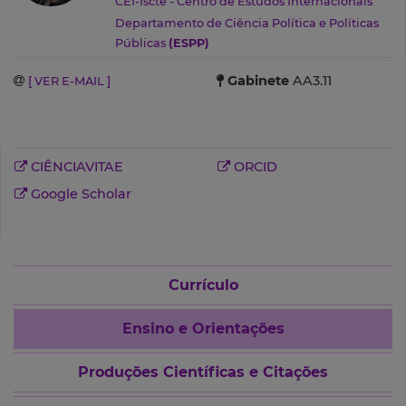
CEI-Iscte - Centro de Estudos Internacionais
Departamento de Ciência Política e Políticas
Públicas
(ESPP)
Gabinete
AA3.11
[ VER E-MAIL ]
CIÊNCIAVITAE
ORCID
Google Scholar
Currículo
Ensino e Orientações
Produções Científicas e Citações