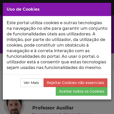
Saltar
para
MENU
Uso de Cookies
o
Conteúdo
Principal
Este portal utiliza cookies e outras tecnologias
na navegação no site para garantir um conjunto
de funcionalidades úteis aos utilizadores. A
inibição, por parte do utilizador, da utilização de
A excelência da investigação e ciência no Iscte
cookies, pode constituir um obstáculo à
navegação e à correta interação com as
funcionalidades do portal. Ao usar o portal, o
Search Button
utilizador está a consentir que estas tecnologias
sejam usadas nas funcionalidades do mesmo.
Ciência_Iscte
Autores
Manuel Abrantes
Ver Mais
Rejeitar Cookies não essenciais
Produções Científicas e Citações
Aceitar todos os Cookies
Manuel Abrantes
Professor Auxiliar