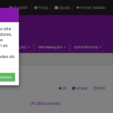
English
FAQs
Ajuda
Iniciar Sessão
o site
dores.
de
m as
INVESTIGAÇÃO
INFORMAÇÃO
ESTATÍSTICAS
ades do
Cookies
21
VCard
PDF
CIÊNCIAVITAE