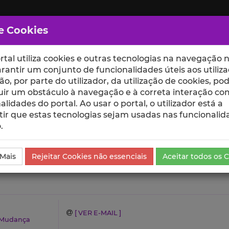
e Cookies
rtal utiliza cookies e outras tecnologias na navegação n
rantir um conjunto de funcionalidades úteis aos utiliza
ção, por parte do utilizador, da utilização de cookies, po
uir um obstáculo à navegação e à correta interação co
scte
ESCOLAS
UNIDADES
alidades do portal. Ao usar o portal, o utilizador está a
ir que estas tecnologias sejam usadas nas funcionalid
.
 Mais
Rejeitar Cookies não essenciais
Aceitar todos os 
[ VER E-MAIL ]
a Mudança