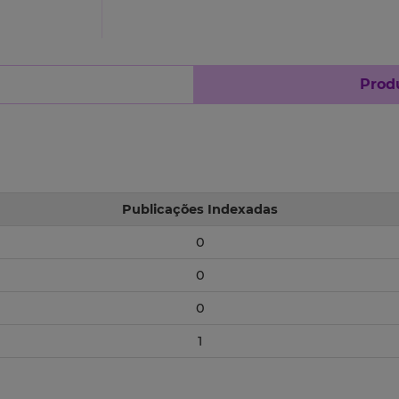
Produ
Publicações Indexadas
0
0
0
1