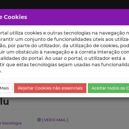
e Cookies
rtal utiliza cookies e outras tecnologias na navegação n
rantir um conjunto de funcionalidades úteis aos utiliza
ção, por parte do utilizador, da utilização de cookies, po
uir um obstáculo à navegação e à correta interação co
scte
ESCOLAS
UNIDADES
alidades do portal. Ao usar o portal, o utilizador está a
ir que estas tecnologias sejam usadas nas funcionalid
.
es Científicas e Citações
 Mais
Rejeitar Cookies não essenciais
Aceitar todos os 
lu
[ VER E-MAIL ]
e Sociologia