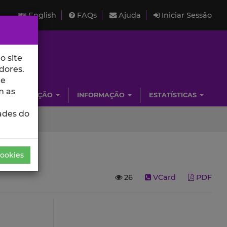
English
FAQs
Ajuda
Iniciar Sessão
o site
dores.
de
m as
INVESTIGAÇÃO
INFORMAÇÃO
ESTATÍSTICAS
ades do
Cookies
26
VCard
PDF