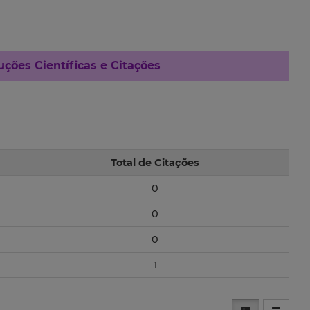
ções Científicas e Citações
Total de Citações
0
0
0
1