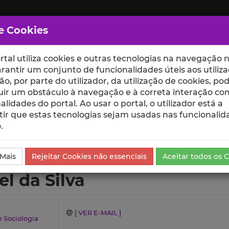
e Cookies
rtal utiliza cookies e outras tecnologias na navegação n
rantir um conjunto de funcionalidades úteis aos utiliza
ção, por parte do utilizador, da utilização de cookies, po
uir um obstáculo à navegação e à correta interação co
scte
ESCOLAS
UNIDADES
alidades do portal. Ao usar o portal, o utilizador está a
ir que estas tecnologias sejam usadas nas funcionalid
.
Currículo
 Mais
Rejeitar Cookies não essenciais
Aceitar todos os 
l da Silva
[ VER E-MAIL ]
e Sociologia