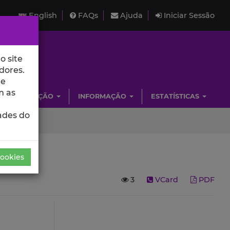
English
FAQs
Ajuda
Iniciar Sessão
o site
dores.
de
m as
INVESTIGAÇÃO
INFORMAÇÃO
ESTATÍSTICAS
ades do
Cookies
3
VCard
PDF