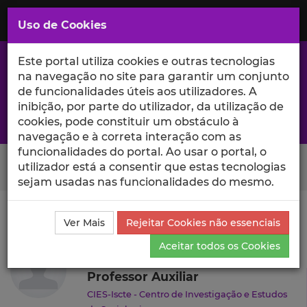
Saltar
para
MENU
Uso de Cookies
o
Conteúdo
Principal
Este portal utiliza cookies e outras tecnologias
na navegação no site para garantir um conjunto
de funcionalidades úteis aos utilizadores. A
inibição, por parte do utilizador, da utilização de
A excelência da investigação e ciência no Iscte
cookies, pode constituir um obstáculo à
navegação e à correta interação com as
funcionalidades do portal. Ao usar o portal, o
Search Button
utilizador está a consentir que estas tecnologias
sejam usadas nas funcionalidades do mesmo.
Ciência_Iscte
Autores
Marcelo Camerlo
Currículo
Ver Mais
Rejeitar Cookies não essenciais
Marcelo Camerlo
Aceitar todos os Cookies
Professor Auxiliar
CIES-Iscte - Centro de Investigação e Estudos