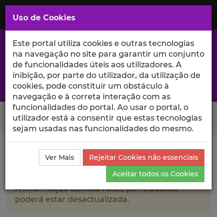
Saltar
para
MENU
Uso de Cookies
o
Conteúdo
Principal
Este portal utiliza cookies e outras tecnologias
na navegação no site para garantir um conjunto
de funcionalidades úteis aos utilizadores. A
inibição, por parte do utilizador, da utilização de
A excelência da investigação e ciência no Iscte
cookies, pode constituir um obstáculo à
navegação e à correta interação com as
funcionalidades do portal. Ao usar o portal, o
Search Button
utilizador está a consentir que estas tecnologias
sejam usadas nas funcionalidades do mesmo.
Ciência_Iscte
Autores
Madalena Vanda Ramos
Ver Mais
Rejeitar Cookies não essenciais
Currículo
Aceitar todos os Cookies
A informação contida neste perfil público
poderá estar desactualizada.