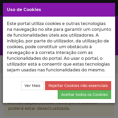
Saltar
para
MENU
Uso de Cookies
o
Conteúdo
Principal
Este portal utiliza cookies e outras tecnologias
na navegação no site para garantir um conjunto
de funcionalidades úteis aos utilizadores. A
inibição, por parte do utilizador, da utilização de
A excelência da investigação e ciência no Iscte
cookies, pode constituir um obstáculo à
navegação e à correta interação com as
funcionalidades do portal. Ao usar o portal, o
Search Button
utilizador está a consentir que estas tecnologias
sejam usadas nas funcionalidades do mesmo.
Ciência_Iscte
Autores
Ricardo Pinto
Referências
Ver Mais
Rejeitar Cookies não essenciais
nos Media
Aceitar todos os Cookies
A informação contida neste perfil público
poderá estar desactualizada.