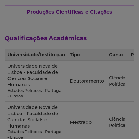
Produções Científicas e Citações
Qualificações Académicas
Universidade/Instituição
Tipo
Curso
Per
Universidade Nova de
Lisboa - Faculdade de
Ciência
Ciencias Sociais e
Doutoramento
2
Política
Humanas
Estudos Políticos - Portugal
- Lisboa
Universidade Nova de
Lisboa - Faculdade de
Ciência
Ciencias Sociais e
Mestrado
2
Política
Humanas
Estudos Políticos - Portugal
- Lisboa