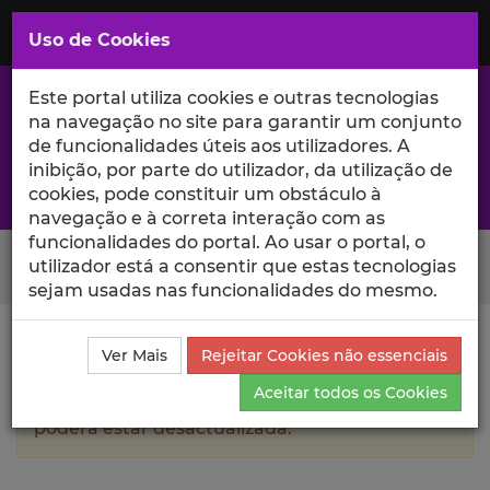
Saltar
para
MENU
Uso de Cookies
o
Conteúdo
Principal
Este portal utiliza cookies e outras tecnologias
na navegação no site para garantir um conjunto
de funcionalidades úteis aos utilizadores. A
inibição, por parte do utilizador, da utilização de
A excelência da investigação e ciência no Iscte
cookies, pode constituir um obstáculo à
navegação e à correta interação com as
funcionalidades do portal. Ao usar o portal, o
Search Button
utilizador está a consentir que estas tecnologias
sejam usadas nas funcionalidades do mesmo.
Ciência_Iscte
Autores
Beatriz Ribeiro
Currículo
Ver Mais
Rejeitar Cookies não essenciais
Aceitar todos os Cookies
A informação contida neste perfil público
poderá estar desactualizada.