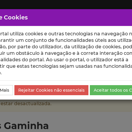
e Cookies
rtal utiliza cookies e outras tecnologias na navegação n
rantir um conjunto de funcionalidades úteis aos utiliza
ção, por parte do utilizador, da utilização de cookies, po
uir um obstáculo à navegação e à correta interação co
scte
ESCOLAS
UNIDADES
alidades do portal. Ao usar o portal, o utilizador está a
ir que estas tecnologias sejam usadas nas funcionalid
.
Projetos de Investigação
 Mais
Rejeitar Cookies não essenciais
Aceitar todos os 
 estar desactualizada.
es Gaminha