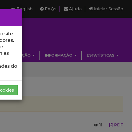
English
FAQs
Ajuda
Iniciar Sessão
o site
dores.
de
m as
INVESTIGAÇÃO
INFORMAÇÃO
ESTATÍSTICAS
ades do
Cookies
11
PDF