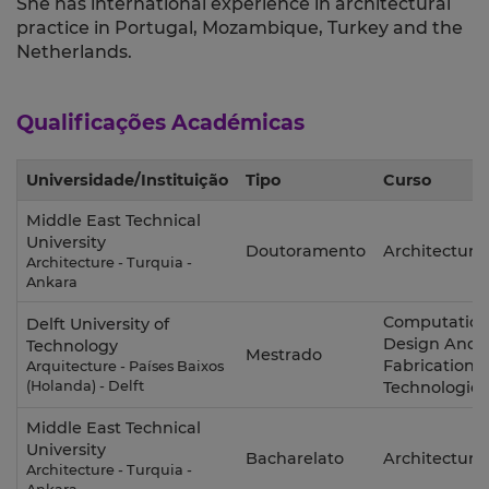
She has international experience in architectural
practice in Portugal, Mozambique, Turkey and the
Netherlands.
Qualificações Académicas
Universidade/Instituição
Tipo
Curso
Middle East Technical
University
Doutoramento
Architecture
Architecture - Turquia -
Ankara
Computation
Delft University of
Design And
Technology
Mestrado
Fabrication
Arquitecture - Países Baixos
(Holanda) - Delft
Technologies
Middle East Technical
University
Bacharelato
Architecture
Architecture - Turquia -