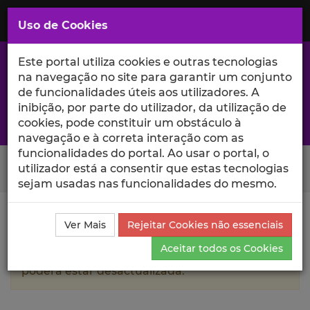
Saltar
para
MENU
Uso de Cookies
o
Conteúdo
Principal
Este portal utiliza cookies e outras tecnologias
na navegação no site para garantir um conjunto
de funcionalidades úteis aos utilizadores. A
inibição, por parte do utilizador, da utilização de
A excelência da investigação e ciência no Iscte
cookies, pode constituir um obstáculo à
navegação e à correta interação com as
funcionalidades do portal. Ao usar o portal, o
Search Button
utilizador está a consentir que estas tecnologias
sejam usadas nas funcionalidades do mesmo.
Ciência_Iscte
Autores
Canan Colaço
Currículo
Ver Mais
Rejeitar Cookies não essenciais
Aceitar todos os Cookies
A informação contida neste perfil público
poderá estar desactualizada.