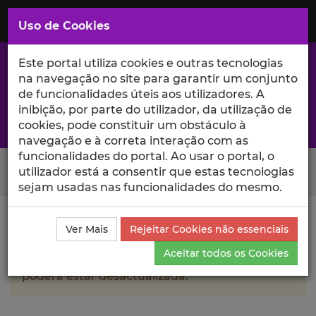
Saltar
para
MENU
Uso de Cookies
o
Conteúdo
Principal
Este portal utiliza cookies e outras tecnologias
na navegação no site para garantir um conjunto
de funcionalidades úteis aos utilizadores. A
inibição, por parte do utilizador, da utilização de
A excelência da investigação e ciência no Iscte
cookies, pode constituir um obstáculo à
navegação e à correta interação com as
funcionalidades do portal. Ao usar o portal, o
Search Button
utilizador está a consentir que estas tecnologias
sejam usadas nas funcionalidades do mesmo.
Ciência_Iscte
Autores
Carla Costa
Currículo
Ver Mais
Rejeitar Cookies não essenciais
Aceitar todos os Cookies
A informação contida neste perfil público
poderá estar desactualizada.