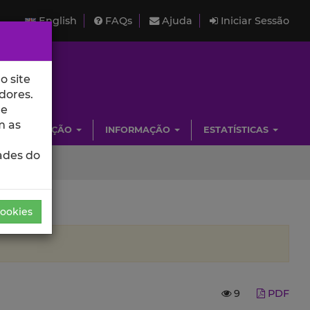
English
FAQs
Ajuda
Iniciar Sessão
o site
dores.
de
m as
INVESTIGAÇÃO
INFORMAÇÃO
ESTATÍSTICAS
ades do
Cookies
9
PDF