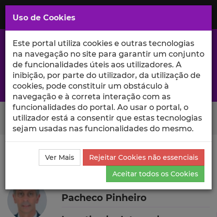
Saltar
para
MENU
Uso de Cookies
o
Conteúdo
Principal
Este portal utiliza cookies e outras tecnologias
na navegação no site para garantir um conjunto
de funcionalidades úteis aos utilizadores. A
inibição, por parte do utilizador, da utilização de
A excelência da investigação e ciência no Iscte
cookies, pode constituir um obstáculo à
navegação e à correta interação com as
funcionalidades do portal. Ao usar o portal, o
Search Button
utilizador está a consentir que estas tecnologias
sejam usadas nas funcionalidades do mesmo.
Ciência_Iscte
Autores
Carlos Manuel da Silva
Ver Mais
Rejeitar Cookies não essenciais
Pacheco Pinheiro
Currículo
Aceitar todos os Cookies
Carlos Manuel da Silva
Pacheco Pinheiro