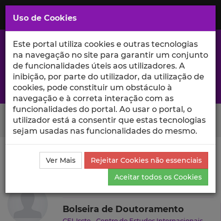
Saltar
para
MENU
Uso de Cookies
o
Conteúdo
Principal
Este portal utiliza cookies e outras tecnologias
na navegação no site para garantir um conjunto
de funcionalidades úteis aos utilizadores. A
inibição, por parte do utilizador, da utilização de
A excelência da investigação e ciência no Iscte
cookies, pode constituir um obstáculo à
navegação e à correta interação com as
funcionalidades do portal. Ao usar o portal, o
Search Button
utilizador está a consentir que estas tecnologias
sejam usadas nas funcionalidades do mesmo.
Ciência_Iscte
Autores
Carolina de Sousa
Ver Mais
Rejeitar Cookies não essenciais
Produções Científicas e Citações
Aceitar todos os Cookies
Carolina de Sousa
Bolseira de Doutoramento
CEI-Iscte - Centro de Estudos Internacionais