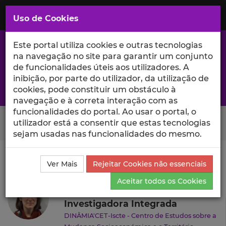
Saltar
para
MENU
Uso de Cookies
o
Conteúdo
Principal
Este portal utiliza cookies e outras tecnologias
na navegação no site para garantir um conjunto
de funcionalidades úteis aos utilizadores. A
inibição, por parte do utilizador, da utilização de
A excelência da investigação e ciência no Iscte
cookies, pode constituir um obstáculo à
navegação e à correta interação com as
funcionalidades do portal. Ao usar o portal, o
Search Button
utilizador está a consentir que estas tecnologias
sejam usadas nas funcionalidades do mesmo.
Ciência_Iscte
Autores
Catarina Ruivo
Currículo
Ver Mais
Rejeitar Cookies não essenciais
Catarina Ruivo
Aceitar todos os Cookies
Investigadora Integrada
DINÂMIA'CET-Iscte - Centro de Estudos sobre a