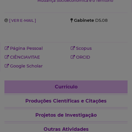
Mudança Socioeconómica e o Território
Gabinete
D5.08
[ VER E-MAIL ]
Página Pessoal
Scopus
CIÊNCIAVITAE
ORCID
Google Scholar
Currículo
Produções Científicas e Citações
Projetos de Investigação
Outras Atividades