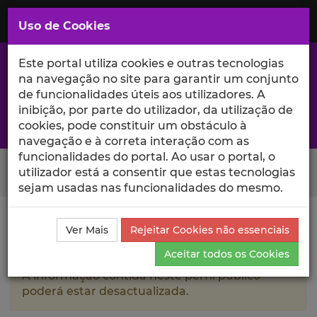
Saltar
para
MENU
Uso de Cookies
o
Conteúdo
Principal
Este portal utiliza cookies e outras tecnologias
na navegação no site para garantir um conjunto
de funcionalidades úteis aos utilizadores. A
inibição, por parte do utilizador, da utilização de
A excelência da investigação e ciência no Iscte
cookies, pode constituir um obstáculo à
navegação e à correta interação com as
funcionalidades do portal. Ao usar o portal, o
Search Button
utilizador está a consentir que estas tecnologias
sejam usadas nas funcionalidades do mesmo.
Ciência_Iscte
Autores
Catarina Sofia da Silva Doutor
Ver Mais
Rejeitar Cookies não essenciais
Currículo
Aceitar todos os Cookies
A informação contida neste perfil público
poderá estar desactualizada.