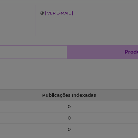
[ VER E-MAIL ]
Produ
Publicações Indexadas
0
0
0