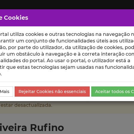
e Cookies
rtal utiliza cookies e outras tecnologias na navegação n
rantir um conjunto de funcionalidades úteis aos utiliza
ção, por parte do utilizador, da utilização de cookies, po
uir um obstáculo à navegação e à correta interação co
scte
ESCOLAS
UNIDADES
alidades do portal. Ao usar o portal, o utilizador está a
ir que estas tecnologias sejam usadas nas funcionalid
.
o
Produções Científicas e Citações
 Mais
Rejeitar Cookies não essenciais
Aceitar todos os 
 estar desactualizada.
iveira Rufino