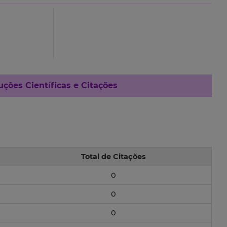
ções Científicas e Citações
Total de Citações
0
0
0