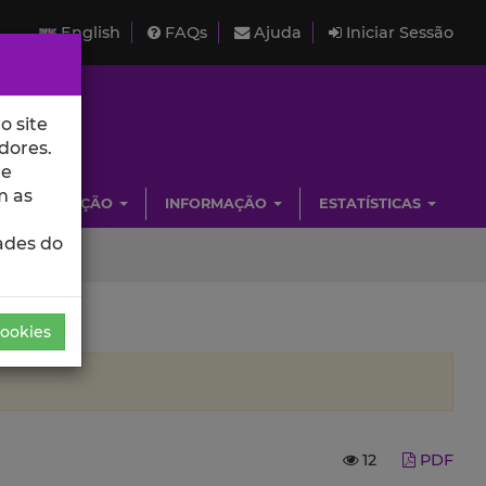
English
FAQs
Ajuda
Iniciar Sessão
o site
dores.
de
m as
INVESTIGAÇÃO
INFORMAÇÃO
ESTATÍSTICAS
ades do
Cookies
12
PDF