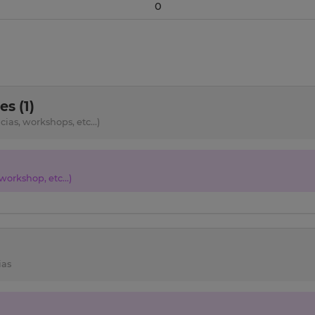
0
s (1)
as, workshops, etc...)
orkshop, etc...)
ias