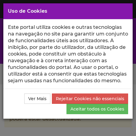
Saltar
para
MENU
Uso de Cookies
o
Conteúdo
Principal
Este portal utiliza cookies e outras tecnologias
na navegação no site para garantir um conjunto
de funcionalidades úteis aos utilizadores. A
inibição, por parte do utilizador, da utilização de
A excelência da investigação e ciência no Iscte
cookies, pode constituir um obstáculo à
navegação e à correta interação com as
funcionalidades do portal. Ao usar o portal, o
Search Button
utilizador está a consentir que estas tecnologias
sejam usadas nas funcionalidades do mesmo.
Ciência_Iscte
Autores
Christine Escallier
Currículo
Ver Mais
Rejeitar Cookies não essenciais
Aceitar todos os Cookies
A informação contida neste perfil público
poderá estar desactualizada.