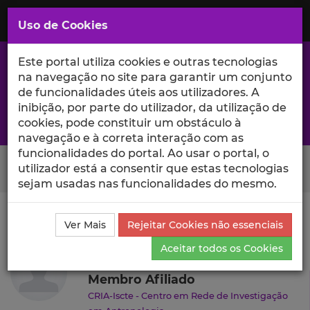
Saltar
para
MENU
Uso de Cookies
o
Conteúdo
Principal
Este portal utiliza cookies e outras tecnologias
na navegação no site para garantir um conjunto
de funcionalidades úteis aos utilizadores. A
inibição, por parte do utilizador, da utilização de
A excelência da investigação e ciência no Iscte
cookies, pode constituir um obstáculo à
navegação e à correta interação com as
funcionalidades do portal. Ao usar o portal, o
Search Button
utilizador está a consentir que estas tecnologias
sejam usadas nas funcionalidades do mesmo.
Ciência_Iscte
Autores
Cyril Isnart
Currículo
Ver Mais
Rejeitar Cookies não essenciais
Cyril Isnart
Aceitar todos os Cookies
Membro Afiliado
CRIA-Iscte - Centro em Rede de Investigação