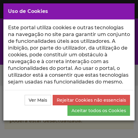
Saltar
para
MENU
Uso de Cookies
o
Conteúdo
Principal
Este portal utiliza cookies e outras tecnologias
na navegação no site para garantir um conjunto
de funcionalidades úteis aos utilizadores. A
inibição, por parte do utilizador, da utilização de
A excelência da investigação e ciência no Iscte
cookies, pode constituir um obstáculo à
navegação e à correta interação com as
funcionalidades do portal. Ao usar o portal, o
Search Button
utilizador está a consentir que estas tecnologias
sejam usadas nas funcionalidades do mesmo.
Ciência_Iscte
Autores
Dinis Santos
Currículo
Ver Mais
Rejeitar Cookies não essenciais
Aceitar todos os Cookies
A informação contida neste perfil público
poderá estar desactualizada.