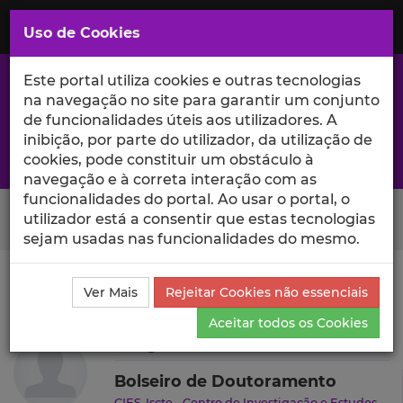
Saltar
para
MENU
Uso de Cookies
o
Conteúdo
Principal
Este portal utiliza cookies e outras tecnologias
na navegação no site para garantir um conjunto
de funcionalidades úteis aos utilizadores. A
inibição, por parte do utilizador, da utilização de
A excelência da investigação e ciência no Iscte
cookies, pode constituir um obstáculo à
navegação e à correta interação com as
funcionalidades do portal. Ao usar o portal, o
Search Button
utilizador está a consentir que estas tecnologias
sejam usadas nas funcionalidades do mesmo.
Ciência_Iscte
Autores
Diogo Paiva
Produções
Ver Mais
Rejeitar Cookies não essenciais
Científicas e Citações
Aceitar todos os Cookies
Diogo Paiva
Bolseiro de Doutoramento
CIES-Iscte - Centro de Investigação e Estudos