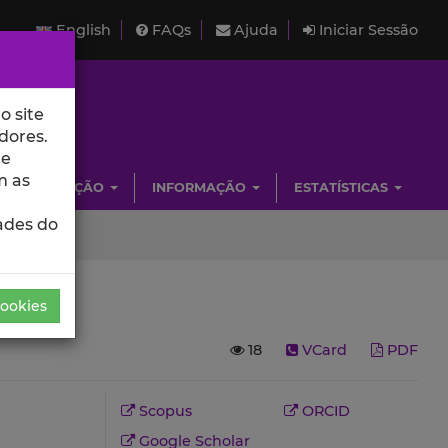
English
FAQs
Ajuda
Iniciar Sessão
o site
dores.
de
m as
INVESTIGAÇÃO
INFORMAÇÃO
ESTATÍSTICAS
ades do
Cookies
18
VCard
PDF
Scopus
ORCID
Google Scholar