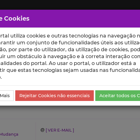
e Cookies
rtal utiliza cookies e outras tecnologias na navegação n
rantir um conjunto de funcionalidades úteis aos utiliza
ção, por parte do utilizador, da utilização de cookies, po
uir um obstáculo à navegação e à correta interação co
scte
ESCOLAS
UNIDADES
alidades do portal. Ao usar o portal, o utilizador está a
ir que estas tecnologias sejam usadas nas funcionalid
.
s Media
 Mais
Rejeitar Cookies não essenciais
Aceitar todos os 
[ VER E-MAIL ]
a Mudança