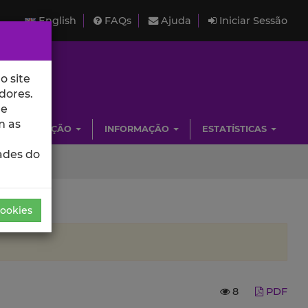
English
FAQs
Ajuda
Iniciar Sessão
o site
dores.
de
m as
INVESTIGAÇÃO
INFORMAÇÃO
ESTATÍSTICAS
ades do
Cookies
8
PDF