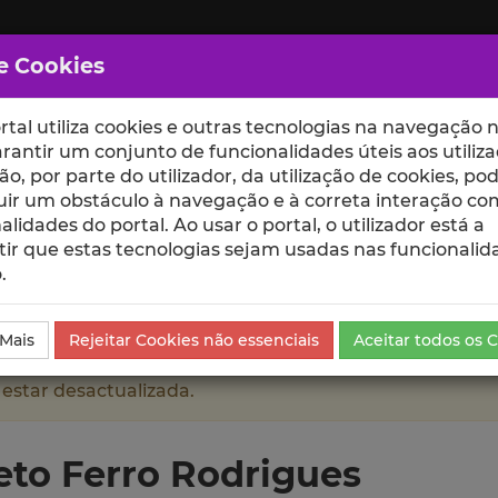
e Cookies
rtal utiliza cookies e outras tecnologias na navegação n
rantir um conjunto de funcionalidades úteis aos utiliza
ção, por parte do utilizador, da utilização de cookies, po
uir um obstáculo à navegação e à correta interação co
scte
ESCOLAS
UNIDADES
alidades do portal. Ao usar o portal, o utilizador está a
ir que estas tecnologias sejam usadas nas funcionalid
.
odrigues
Currículo
 Mais
Rejeitar Cookies não essenciais
Aceitar todos os 
 estar desactualizada.
eto Ferro Rodrigues