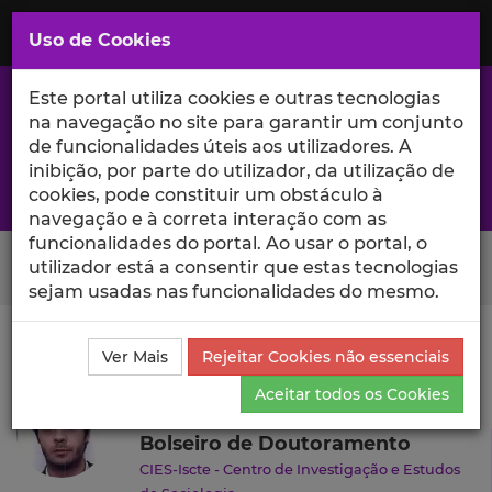
Saltar
para
MENU
Uso de Cookies
o
Conteúdo
Principal
Este portal utiliza cookies e outras tecnologias
na navegação no site para garantir um conjunto
de funcionalidades úteis aos utilizadores. A
inibição, por parte do utilizador, da utilização de
A excelência da investigação e ciência no Iscte
cookies, pode constituir um obstáculo à
navegação e à correta interação com as
funcionalidades do portal. Ao usar o portal, o
Search Button
utilizador está a consentir que estas tecnologias
sejam usadas nas funcionalidades do mesmo.
Ciência_Iscte
Autores
Filipe Pacheco
Currículo
Ver Mais
Rejeitar Cookies não essenciais
Filipe Pacheco
Aceitar todos os Cookies
Bolseiro de Doutoramento
CIES-Iscte - Centro de Investigação e Estudos