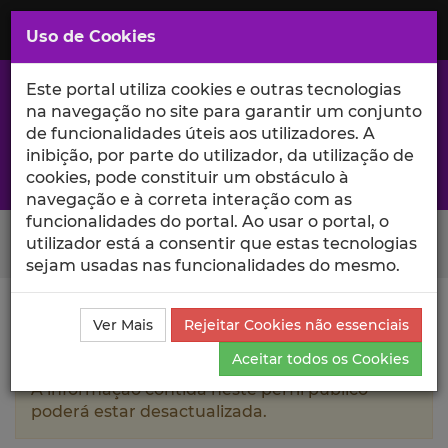
Saltar
para
MENU
Uso de Cookies
o
Conteúdo
Principal
Este portal utiliza cookies e outras tecnologias
na navegação no site para garantir um conjunto
de funcionalidades úteis aos utilizadores. A
inibição, por parte do utilizador, da utilização de
A excelência da investigação e ciência no Iscte
cookies, pode constituir um obstáculo à
navegação e à correta interação com as
funcionalidades do portal. Ao usar o portal, o
Search Button
utilizador está a consentir que estas tecnologias
sejam usadas nas funcionalidades do mesmo.
Ciência_Iscte
Autores
Francisca Passos
Ensino e
Ver Mais
Rejeitar Cookies não essenciais
Orientações
Aceitar todos os Cookies
A informação contida neste perfil público
poderá estar desactualizada.