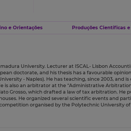
ino e Orientações
Produções Científicas e
emadura University. Lecturer at ISCAL- Lisbon Accounti
ropean doctorate, and his thesis has a favourable opinio
niversity - Naples). He has teaching, since 2003, and is
e is also an arbitrator at the “Administrative Arbitrati
to Grosso, which drafted a law of tax arbitration. He pub
ouses. He organized several scientific events and part
ompetition organised by the Polytechnic University of