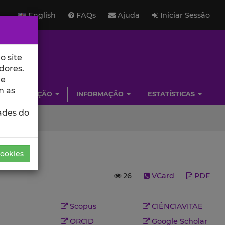
English
FAQs
Ajuda
Iniciar Sessão
o site
dores.
de
m as
INVESTIGAÇÃO
INFORMAÇÃO
ESTATÍSTICAS
ades do
Cookies
26
VCard
PDF
Scopus
CIÊNCIAVITAE
ORCID
Google Scholar