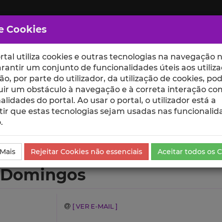
e Cookies
rtal utiliza cookies e outras tecnologias na navegação n
rantir um conjunto de funcionalidades úteis aos utiliza
ção, por parte do utilizador, da utilização de cookies, po
uir um obstáculo à navegação e à correta interação co
scte
ESCOLAS
UNIDADES
alidades do portal. Ao usar o portal, o utilizador está a
ir que estas tecnologias sejam usadas nas funcionalid
.
Currículo
 Mais
Rejeitar Cookies não essenciais
Aceitar todos os 
u Domingos
[ VER E-MAIL ]